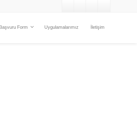
Başvuru Form
Uygulamalarımız
İletişim
Professional
$99
/month
Best for corparete teams