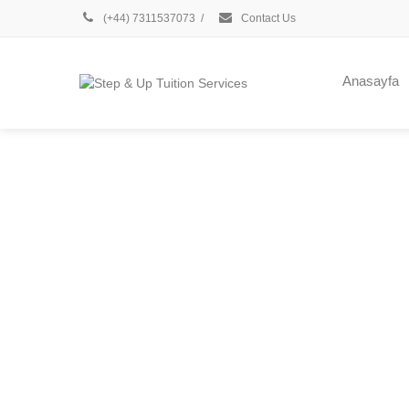
(+44) 7311537073
/
Contact Us
Anasayfa
$
Best for 