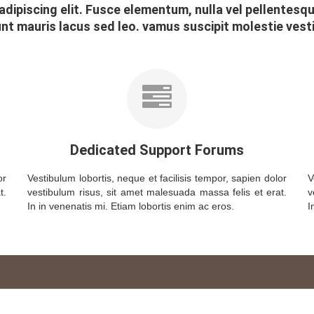
dipiscing elit. Fusce elementum, nulla vel pellentesqu
unt mauris lacus sed leo. vamus suscipit molestie vest
Dedicated Support Forums
or
Vestibulum lobortis, neque et facilisis tempor, sapien dolor
V
t.
vestibulum risus, sit amet malesuada massa felis et erat.
v
In in venenatis mi. Etiam lobortis enim ac eros.
I