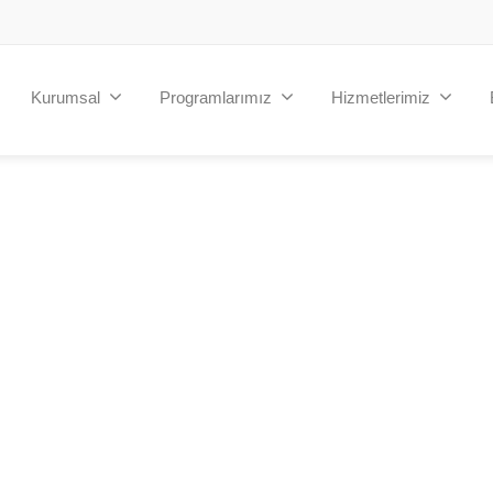
Kurumsal
Programlarımız
Hizmetlerimiz
Medium
Mini
19
$49
/month
/month
corparete teams
Most popular plan