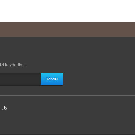
zi kaydedin !
Gönder
 Us