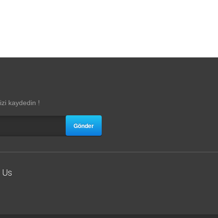
zi kaydedin !
Gönder
 Us