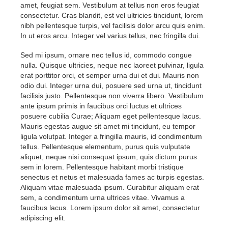
amet, feugiat sem. Vestibulum at tellus non eros feugiat
consectetur. Cras blandit, est vel ultricies tincidunt, lorem
nibh pellentesque turpis, vel facilisis dolor arcu quis enim.
In ut eros arcu. Integer vel varius tellus, nec fringilla dui.
Sed mi ipsum, ornare nec tellus id, commodo congue
nulla. Quisque ultricies, neque nec laoreet pulvinar, ligula
erat porttitor orci, et semper urna dui et dui. Mauris non
odio dui. Integer urna dui, posuere sed urna ut, tincidunt
facilisis justo. Pellentesque non viverra libero. Vestibulum
ante ipsum primis in faucibus orci luctus et ultrices
posuere cubilia Curae; Aliquam eget pellentesque lacus.
Mauris egestas augue sit amet mi tincidunt, eu tempor
ligula volutpat. Integer a fringilla mauris, id condimentum
tellus. Pellentesque elementum, purus quis vulputate
aliquet, neque nisi consequat ipsum, quis dictum purus
sem in lorem. Pellentesque habitant morbi tristique
senectus et netus et malesuada fames ac turpis egestas.
Aliquam vitae malesuada ipsum. Curabitur aliquam erat
sem, a condimentum urna ultrices vitae. Vivamus a
faucibus lacus. Lorem ipsum dolor sit amet, consectetur
adipiscing elit.