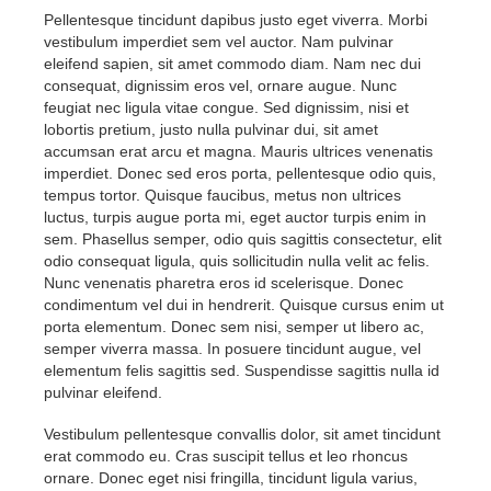
Pellentesque tincidunt dapibus justo eget viverra. Morbi
vestibulum imperdiet sem vel auctor. Nam pulvinar
eleifend sapien, sit amet commodo diam. Nam nec dui
consequat, dignissim eros vel, ornare augue. Nunc
feugiat nec ligula vitae congue. Sed dignissim, nisi et
lobortis pretium, justo nulla pulvinar dui, sit amet
accumsan erat arcu et magna. Mauris ultrices venenatis
imperdiet. Donec sed eros porta, pellentesque odio quis,
tempus tortor. Quisque faucibus, metus non ultrices
luctus, turpis augue porta mi, eget auctor turpis enim in
sem. Phasellus semper, odio quis sagittis consectetur, elit
odio consequat ligula, quis sollicitudin nulla velit ac felis.
Nunc venenatis pharetra eros id scelerisque. Donec
condimentum vel dui in hendrerit. Quisque cursus enim ut
porta elementum. Donec sem nisi, semper ut libero ac,
semper viverra massa. In posuere tincidunt augue, vel
elementum felis sagittis sed. Suspendisse sagittis nulla id
pulvinar eleifend.
Vestibulum pellentesque convallis dolor, sit amet tincidunt
erat commodo eu. Cras suscipit tellus et leo rhoncus
ornare. Donec eget nisi fringilla, tincidunt ligula varius,