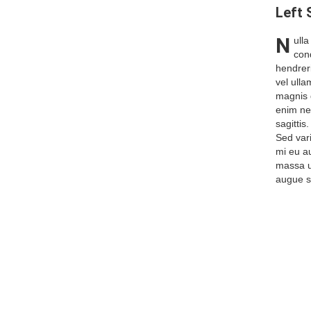
Left 
N
ulla
con
hendreri
vel ull
magnis 
enim ne
sagittis
Sed vari
mi eu au
massa ul
augue s