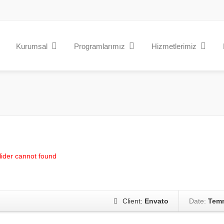
Kurumsal
Programlarımız
Hizmetlerimiz
Slider cannot found
Client:
Envato
Date:
Temm