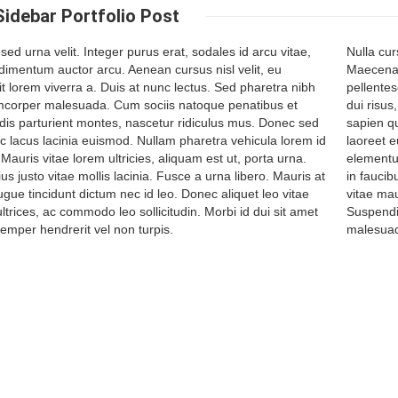
Sidebar
Portfolio Post
 sed urna velit. Integer purus erat, sodales id arcu vitae,
Nulla cur
dimentum auctor arcu. Aenean cursus nisl velit, eu
Maecenas
t lorem viverra a. Duis at nunc lectus. Sed pharetra nibh
pellentes
amcorper malesuada. Cum sociis natoque penatibus et
dui risus
dis parturient montes, nascetur ridiculus mus. Donec sed
sapien qu
c lacus lacinia euismod. Nullam pharetra vehicula lorem id
laoreet e
. Mauris vitae lorem ultricies, aliquam est ut, porta urna.
elementu
us justo vitae mollis lacinia. Fusce a urna libero. Mauris at
in faucib
gue tincidunt dictum nec id leo. Donec aliquet leo vitae
vitae mau
trices, ac commodo leo sollicitudin. Morbi id dui sit amet
Suspendis
emper hendrerit vel non turpis.
malesuada