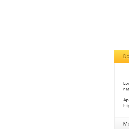
Do
Lor
nat
Ap
htt
Mo