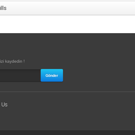
ills
zi kaydedin !
Gönder
 Us