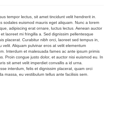
sus tempor lectus, sit amet tincidunt velit hendrerit in.
 sodales euismod mauris eget aliquam. Nunc a lorem
que, adipiscing erat ornare, luctus lectus. Aenean auctor
, et laoreet mi fringilla a. Sed dignissim pellentesque
is placerat. Curabitur nibh orci, laoreet sed tempus in,
u velit. Aliquam pulvinar eros at velit elementum
m. Interdum et malesuada fames ac ante ipsum primis
us. Proin congue justo dolor, et auctor nisi euismod eu. In
ris sit amet velit imperdiet convallis a id urna.
se interdum, felis et dignissim placerat, quam orci
 massa, eu vestibulum tellus ante facilisis sem.