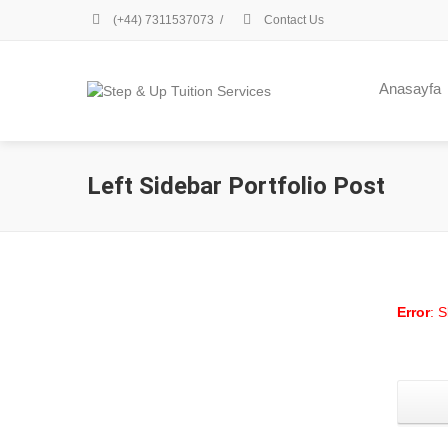
(+44) 7311537073
/
Contact Us
Anasayfa
Left Sidebar Portfolio Post
Error
: 