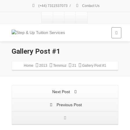
(+44) 7311537073
/
Contact Us
Gallery Post #1
Home
2013
Temmuz
21
Gallery Post #1
Next Post
Previous Post