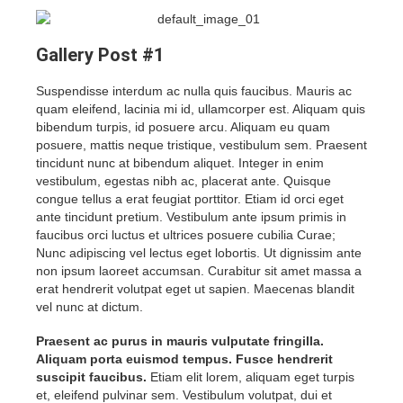
Gallery Post #1
Suspendisse interdum ac nulla quis faucibus. Mauris ac
quam eleifend, lacinia mi id, ullamcorper est. Aliquam quis
bibendum turpis, id posuere arcu. Aliquam eu quam
posuere, mattis neque tristique, vestibulum sem. Praesent
tincidunt nunc at bibendum aliquet. Integer in enim
vestibulum, egestas nibh ac, placerat ante. Quisque
congue tellus a erat feugiat porttitor. Etiam id orci eget
ante tincidunt pretium. Vestibulum ante ipsum primis in
faucibus orci luctus et ultrices posuere cubilia Curae;
Nunc adipiscing vel lectus eget lobortis. Ut dignissim ante
non ipsum laoreet accumsan. Curabitur sit amet massa a
erat hendrerit volutpat eget ut sapien. Maecenas blandit
vel nunc at dictum.
Praesent ac purus in mauris vulputate fringilla.
Aliquam porta euismod tempus. Fusce hendrerit
suscipit faucibus.
Etiam elit lorem, aliquam eget turpis
et, eleifend pulvinar sem. Vestibulum volutpat, dui et